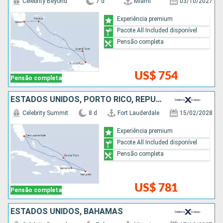
Celebrity Beyond
7 d
Miami
03/10/2027
Experiência premium
Pacote All Included disponível
Pensão completa
US$ 754
Pensão completa
ESTADOS UNIDOS, PORTO RICO, REPUBLICA DOMINICANA
Celebrity Summit
8 d
Fort Lauderdale
15/02/2028
Experiência premium
Pacote All Included disponível
Pensão completa
US$ 781
Pensão completa
ESTADOS UNIDOS, BAHAMAS