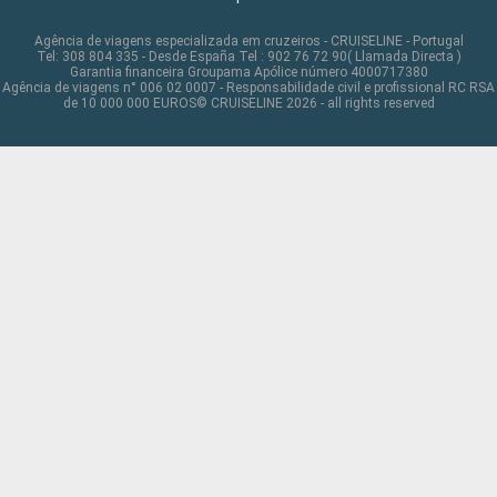
Agência de viagens especializada em cruzeiros - CRUISELINE - Portugal
Tel: 308 804 335 - Desde España Tel : 902 76 72 90( Llamada Directa )
Garantia financeira Groupama Apólice número 4000717380
Agência de viagens n° 006 02 0007 - Responsabilidade civil e profissional RC RSA
de 10 000 000 EUROS© CRUISELINE 2026 - all rights reserved