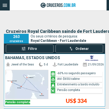
Cruzeiros Royal Caribbean saindo de Fort Lauder
263
Os seus critérios de pesquisa:
Royal Caribbean - Fort Lauderdale
cruzeiros
Filtro
Ordenar
BAHAMAS, ESTADOS UNIDOS
Jewel of the Seas
5 d
Fort Lauderdale
21/09/2026
-60% no segundo passageiro
Até -$650/cabine
Entretenimento a bordo incluído
Pensão completa
US$ 334
Pensão completa