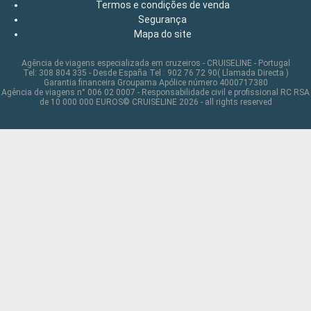
Termos e condições de venda
Segurança
Mapa do site
Agência de viagens especializada em cruzeiros - CRUISELINE - Portugal
Tel: 308 804 335 - Desde España Tel : 902 76 72 90( Llamada Directa )
Garantia financeira Groupama Apólice número 4000717380
Agência de viagens n° 006 02 0007 - Responsabilidade civil e profissional RC RSA
de 10 000 000 EUROS© CRUISELINE 2026 - all rights reserved