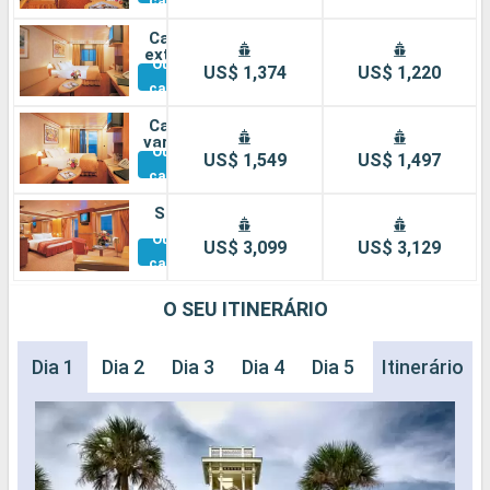
cabines
Cabine
externa
Outras
US$ 1,374
US$ 1,220
cabines
Cabine
varanda
Outras
US$ 1,549
US$ 1,497
cabines
Suíte
Outras
US$ 3,099
US$ 3,129
cabines
O SEU ITINERÁRIO
Dia 1
Dia 2
Dia 3
Dia 4
Dia 5
Dia 6
Itinerário
Dia 