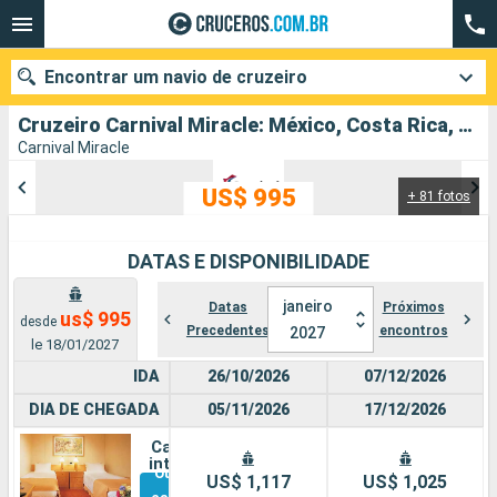
Encontrar um navio de cruzeiro
Cruzeiro Carnival Miracle: México, Costa Rica, Panamá, Honduras, Estados Unidos partindo de Galveston
Carnival Miracle
US$ 995
+ 81 fotos
Quando ir?
Data de partida
DATAS E DISPONIBILIDADE
Cidades
Companhias
janeiro
Datas
Próximos
us$ 995
desde
Precedentes
encontros
2027
le 18/01/2027
Pesquisar
IDA
26/10/2026
07/12/2026
DIA DE CHEGADA
05/11/2026
17/12/2026
Cabine
interna
Outras
US$ 1,117
US$ 1,025