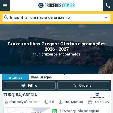
Encontrar um navio de cruzeiro
Cruzeiros Ilhas Gregas : Ofertas e promoções
Quando ir?
2026 - 2027
1151 cruzeiros encontrados
Data de partida
Cidades
Companhias
1151
Os seus critérios de pesquisa:
Ilhas Gregas
cruzeiros
Pesquisar
Filtro
Ordenar
TURQUIA, GRÉCIA
Rhapsody of the Seas
8 d
Pireu (Atenas)
16/07/2027
-60% no segundo passageiro