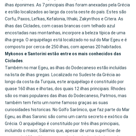
ilhas éponimes. As 7 principais ilhas foram anexadas pela Grécia
e estão localizados ao largo da costa oeste do país. Estes são
Corfu, Paxos, Lefkas, Kefalonia, Ithaki, Zakynthos e Citera. As
ilhas das Cíclades, com casas brancas com telhado azul
encostadas nas montanhas, incorpore a beleza típica de uma
ilha grega. O arquipélago está localizado no sul do Mar Egeu e é
composto por cerca de 250 ilhas, com apenas 20 habitados.
Mykonos e Santorini estão entre os mais conhecidos das
Cíclades
.
Também no mar Egeu, as ilhas do Dodecaneso estão incluídas
na lista de ilhas gregas. Localizado no Sudeste da Grécia ao
longo da costa da Turquia, este arquipélago é constituído por
quase 160 ilhas e ilhotas, dos quais 12 ilhas principais. Rhodes
são os mais populares das ilhas do Dodecaneso, Patmos, mas
também tem feito um nome famoso graças as suas
curiosidades historicas. No Golfo Sarônico, que faz parte do Mar
Egeu, as ilhas Saronic são como um canto secreto e exótico da
Grécia. O arquipélago é constituído por três ilhas principais,
incluindo o maior, Salamis que, apesar de uma superfície de