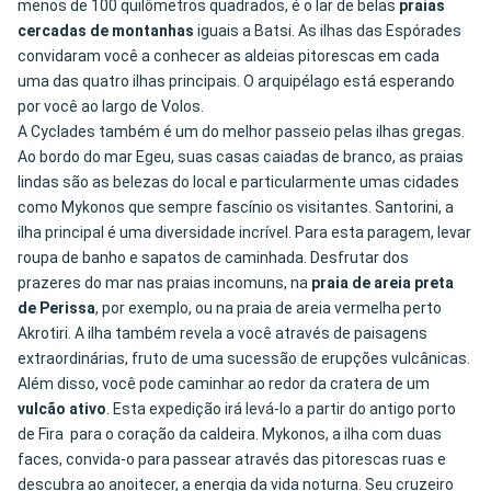
menos de 100 quilômetros quadrados, é o lar de belas
praias
cercadas de montanhas
iguais a Batsi. As ilhas das Espórades
convidaram você a conhecer as aldeias pitorescas em cada
uma das quatro ilhas principais. O arquipélago está esperando
por você ao largo de Volos.
A Cyclades também é um do melhor passeio pelas ilhas gregas.
Ao bordo do mar Egeu, suas casas caiadas de branco, as praias
lindas são as belezas do local e particularmente umas cidades
como Mykonos que sempre fascínio os visitantes. Santorini, a
ilha principal é uma diversidade incrível. Para esta paragem, levar
roupa de banho e sapatos de caminhada. Desfrutar dos
prazeres do mar nas praias incomuns, na
praia de areia preta
de Perissa
, por exemplo, ou na praia de areia vermelha perto
Akrotiri. A ilha também revela a você através de paisagens
extraordinárias, fruto de uma sucessão de erupções vulcânicas.
Além disso, você pode caminhar ao redor da cratera de um
vulcão ativo
. Esta expedição irá levá-lo a partir do antigo porto
de Fira para o coração da caldeira. Mykonos, a ilha com duas
faces, convida-o para passear através das pitorescas ruas e
descubra ao anoitecer, a energia da vida noturna. Seu cruzeiro