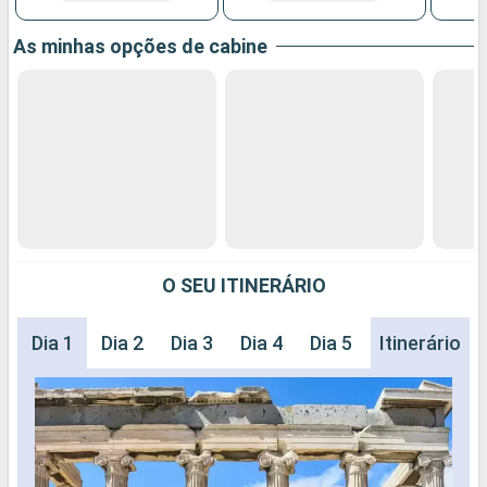
As minhas opções de cabine
O SEU ITINERÁRIO
Dia 1
Dia 2
Dia 3
Dia 4
Dia 5
Dia 6
Itinerário
Dia 