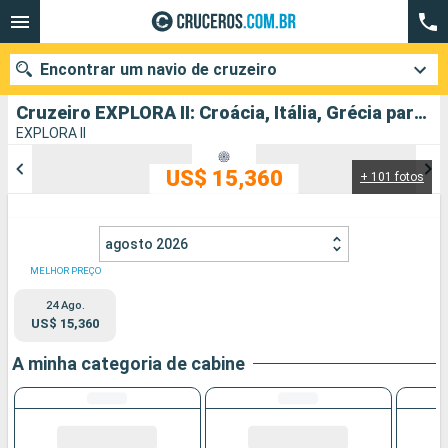
Encontrar um navio de cruzeiro
Cruzeiro EXPLORA II: Croácia, Itália, Grécia partindo de Pireu (Atenas)
EXPLORA II
US$ 15,360
+ 101 fotos
Quando ir?
Data de partida
agosto 2026
Cidades
Companhias
MELHOR PREÇO
24 Ago.
Pesquisar
US$ 15,360
A minha categoria de cabine