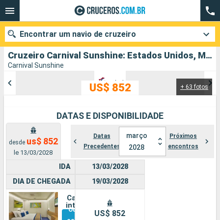
Encontrar um navio de cruzeiro
Cruzeiro Carnival Sunshine: Estados Unidos, México, Belize partindo de Galveston
Carnival Sunshine
US$ 852
+ 63 fotos
Quando ir?
Data de partida
DATAS E DISPONIBILIDADE
Cidades
Companhias
março
Datas
Próximos
us$ 852
desde
Precedentes
encontros
2028
le 13/03/2028
Pesquisar
IDA
13/03/2028
DIA DE CHEGADA
19/03/2028
Cabine
interna
Outras
US$ 852