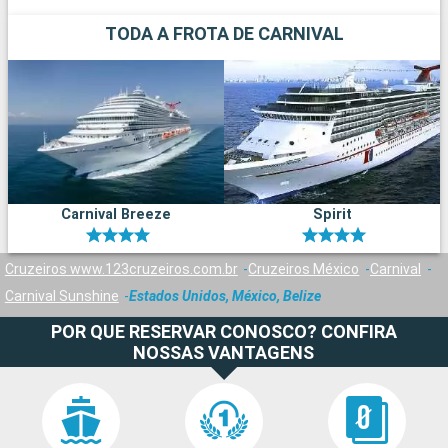
TODA A FROTA DE CARNIVAL
Carnival Breeze
Spirit
Cruzeiros www.123cruzeiros.com.br
Cruzeiros México
Carnival
Carnival Sunshine
Estados Unidos, México, Belize
POR QUE RESERVAR CONOSCO? CONFIRA
NOSSAS VANTAGENS