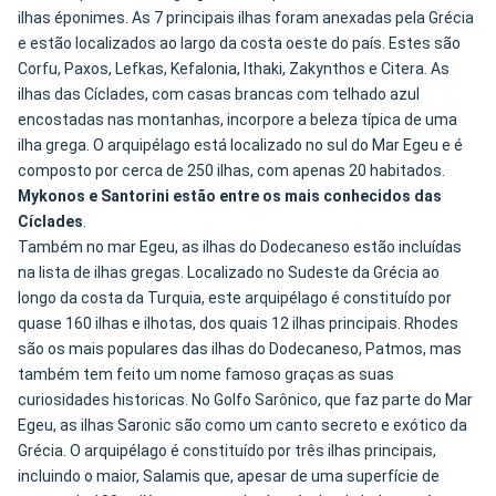
ilhas éponimes. As 7 principais ilhas foram anexadas pela Grécia
e estão localizados ao largo da costa oeste do país. Estes são
Corfu, Paxos, Lefkas, Kefalonia, Ithaki, Zakynthos e Citera. As
ilhas das Cíclades, com casas brancas com telhado azul
encostadas nas montanhas, incorpore a beleza típica de uma
ilha grega. O arquipélago está localizado no sul do Mar Egeu e é
composto por cerca de 250 ilhas, com apenas 20 habitados.
Mykonos e Santorini estão entre os mais conhecidos das
Cíclades
.
Também no mar Egeu, as ilhas do Dodecaneso estão incluídas
na lista de ilhas gregas. Localizado no Sudeste da Grécia ao
longo da costa da Turquia, este arquipélago é constituído por
quase 160 ilhas e ilhotas, dos quais 12 ilhas principais. Rhodes
são os mais populares das ilhas do Dodecaneso, Patmos, mas
também tem feito um nome famoso graças as suas
curiosidades historicas. No Golfo Sarônico, que faz parte do Mar
Egeu, as ilhas Saronic são como um canto secreto e exótico da
Grécia. O arquipélago é constituído por três ilhas principais,
incluindo o maior, Salamis que, apesar de uma superfície de