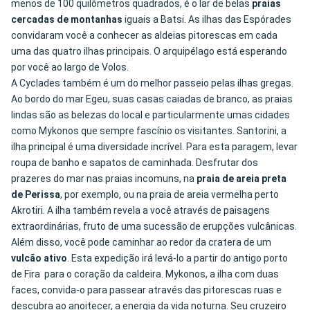
menos de 100 quilômetros quadrados, é o lar de belas
praias
cercadas de montanhas
iguais a Batsi. As ilhas das Espórades
convidaram você a conhecer as aldeias pitorescas em cada
uma das quatro ilhas principais. O arquipélago está esperando
por você ao largo de Volos.
A Cyclades também é um do melhor passeio pelas ilhas gregas.
Ao bordo do mar Egeu, suas casas caiadas de branco, as praias
lindas são as belezas do local e particularmente umas cidades
como Mykonos que sempre fascínio os visitantes. Santorini, a
ilha principal é uma diversidade incrível. Para esta paragem, levar
roupa de banho e sapatos de caminhada. Desfrutar dos
prazeres do mar nas praias incomuns, na
praia de areia preta
de Perissa
, por exemplo, ou na praia de areia vermelha perto
Akrotiri. A ilha também revela a você através de paisagens
extraordinárias, fruto de uma sucessão de erupções vulcânicas.
Além disso, você pode caminhar ao redor da cratera de um
vulcão ativo
. Esta expedição irá levá-lo a partir do antigo porto
de Fira para o coração da caldeira. Mykonos, a ilha com duas
faces, convida-o para passear através das pitorescas ruas e
descubra ao anoitecer, a energia da vida noturna. Seu cruzeiro