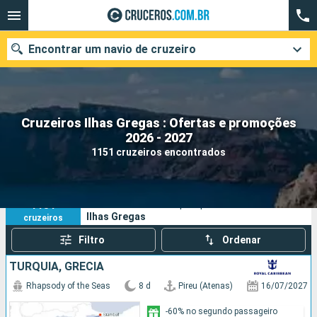
Encontrar um navio de cruzeiro
Cruzeiros Ilhas Gregas : Ofertas e promoções
Quando ir?
2026 - 2027
1151 cruzeiros encontrados
Data de partida
Cidades
Companhias
1151
Os seus critérios de pesquisa:
Ilhas Gregas
cruzeiros
Pesquisar
Filtro
Ordenar
TURQUIA, GRÉCIA
Rhapsody of the Seas
8 d
Pireu (Atenas)
16/07/2027
-60% no segundo passageiro