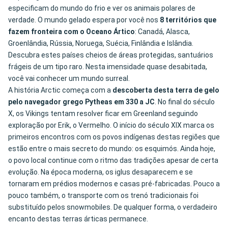
especificam do mundo do frio e ver os animais polares de
verdade. O mundo gelado espera por você nos
8 territórios que
fazem fronteira com o Oceano Ártico
: Canadá, Alasca,
Groenlândia, Rússia, Noruega, Suécia, Finlândia e Islândia.
Descubra estes países cheios de áreas protegidas, santuários
frágeis de um tipo raro. Nesta imensidade quase desabitada,
você vai conhecer um mundo surreal.
A história Arctic começa com a
descoberta desta terra de gelo
pelo navegador grego Pytheas em 330 a JC
. No final do século
X, os Vikings tentam resolver ficar em Greenland seguindo
exploração por Erik, o Vermelho. O início do século XIX marca os
primeiros encontros com os povos indígenas destas regiões que
estão entre o mais secreto do mundo: os esquimós. Ainda hoje,
o povo local continue com o ritmo das tradições apesar de certa
evolução. Na época moderna, os iglus desaparecem e se
tornaram em prédios modernos e casas pré-fabricadas. Pouco a
pouco também, o transporte com os trenó tradicionais foi
substituído pelos snowmobiles. De qualquer forma, o verdadeiro
encanto destas terras árticas permanece.