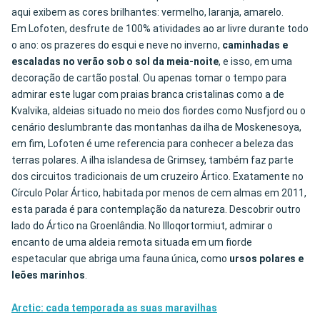
aqui exibem as cores brilhantes: vermelho, laranja, amarelo.
Em Lofoten, desfrute de 100% atividades ao ar livre durante todo
o ano: os prazeres do esqui e neve no inverno,
caminhadas e
escaladas no verão sob o sol da meia-noite
, e isso, em uma
decoração de cartão postal. Ou apenas tomar o tempo para
admirar este lugar com praias branca cristalinas como a de
Kvalvika, aldeias situado no meio dos fiordes como Nusfjord ou o
cenário deslumbrante das montanhas da ilha de Moskenesoya,
em fim, Lofoten é ume referencia para conhecer a beleza das
terras polares. A ilha islandesa de Grimsey, também faz parte
dos circuitos tradicionais de um cruzeiro Ártico. Exatamente no
Círculo Polar Ártico, habitada por menos de cem almas em 2011,
esta parada é para contemplação da natureza. Descobrir outro
lado do Ártico na Groenlândia. No Illoqortormiut, admirar o
encanto de uma aldeia remota situada em um fiorde
espetacular que abriga uma fauna única, como
ursos polares e
leões marinhos
.
Arctic: cada temporada as suas maravilhas