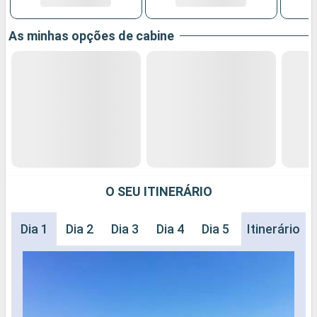
As minhas opções de cabine
O SEU ITINERÁRIO
Dia 1
Dia 2
Dia 3
Dia 4
Dia 5
Dia 6
Itinerário
Dia 