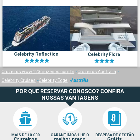
Celebrity Reflection
Celebrity Flora
Cruzeiros www.123cruzeiros.com.br
Cruzeiros Austrália
Celebrity Cruises
Celebrity Edge
Austrália
POR QUE RESERVAR CONOSCO? CONFIRA
NOSSAS VANTAGENS
MAIS DE 10.000
GARANTIMOS-LHE O
DESPESA DE GESTÃO
Cruzeiros
melhor preço
Grátis