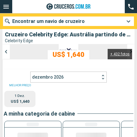
Encontrar um navio de cruzeiro
Cruzeiro Celebrity Edge: Austrália partindo de Sydney
Celebrity Edge
US$ 1,640
+ 432 fotos
Quando ir?
Data de partida
dezembro 2026
Cidades
Companhias
MELHOR PREÇO
1 Dez.
Pesquisar
US$ 1,640
A minha categoria de cabine