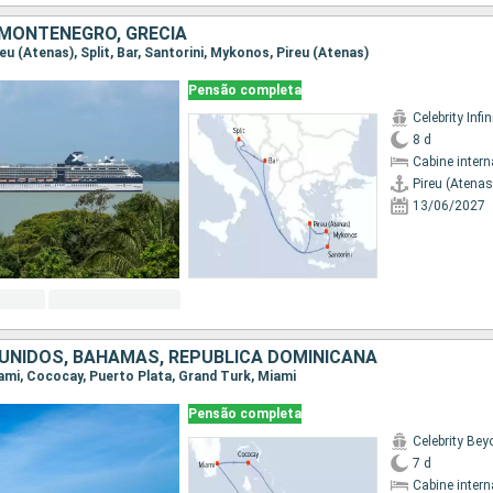
 MONTENEGRO, GRÉCIA
ireu (Atenas), Split, Bar, Santorini, Mykonos, Pireu (Atenas)
Pensão completa
Celebrity Infin
8 d
Cabine intern
Pireu (Atenas
13/06/2027
UNIDOS, BAHAMAS, REPUBLICA DOMINICANA
Miami, Cococay, Puerto Plata, Grand Turk, Miami
Pensão completa
Celebrity Be
7 d
Cabine intern