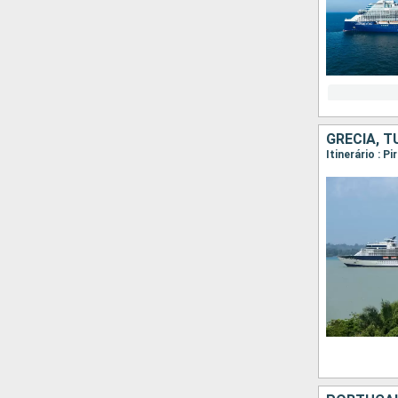
GRÉCIA, T
Itinerário : P