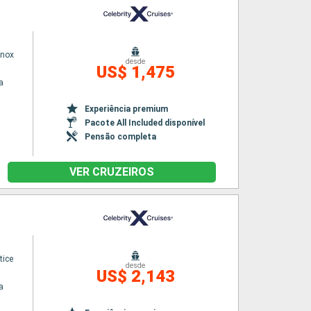
inox
desde
US$ 1,475
a
Experiência premium
Pacote All Included disponível
Pensão completa
VER CRUZEIROS
tice
desde
US$ 2,143
a