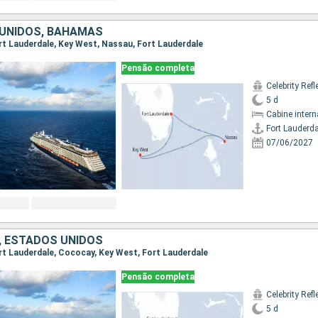
UNIDOS, BAHAMAS
Fort Lauderdale, Key West, Nassau, Fort Lauderdale
Pensão completa
Celebrity Refl
5 d
Cabine intern
Fort Lauderda
07/06/2027
 ESTADOS UNIDOS
Fort Lauderdale, Cococay, Key West, Fort Lauderdale
Pensão completa
Celebrity Refl
5 d