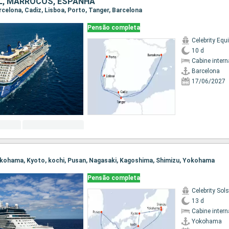
, MARROCOS, ESPANHA
arcelona, Cadiz, Lisboa, Porto, Tanger, Barcelona
Pensão completa
Celebrity Equ
10 d
Cabine intern
Barcelona
17/06/2027
Yokohama, Kyoto, kochi, Pusan, Nagasaki, Kagoshima, Shimizu, Yokohama
Pensão completa
Celebrity Sols
13 d
Cabine intern
Yokohama