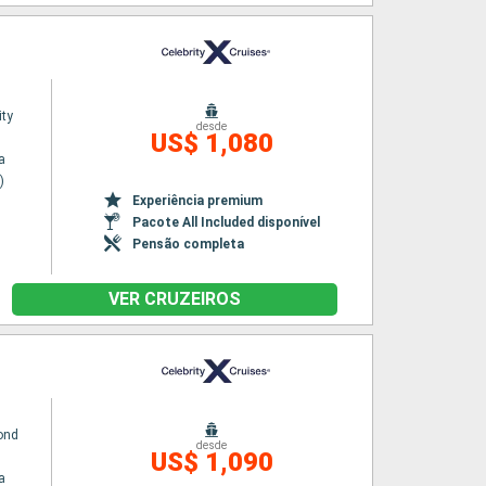
ity
desde
US$ 1,080
a
)
Experiência premium
Pacote All Included disponível
Pensão completa
VER CRUZEIROS
yond
desde
US$ 1,090
a