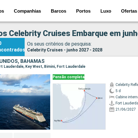
os
Companhias
Barcos
Portos
Luxo
Ofertas
os Celebrity Cruises Embarque em junh
0
Os seus critérios de pesquisa:
ncontrados
Celebrity Cruises - junho 2027 - 2028
UNIDOS, BAHAMAS
ort Lauderdale, Key West, Bimini, Fort Lauderdale
Pensão completa
Celebrity Refl
5 d
Cabine intern
Fort Lauderda
21/06/2027