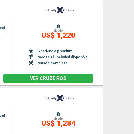
yond
desde
US$ 1,220
a
Experiência premium
Pacote All Included disponível
Pensão completa
VER CRUZEIROS
yond
desde
US$ 1,284
a