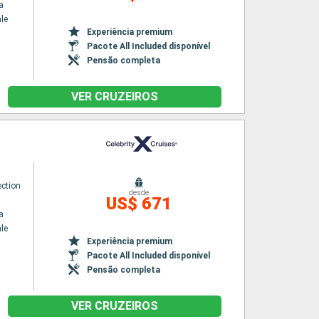
a
le
Experiência premium
Pacote All Included disponível
Pensão completa
VER CRUZEIROS
ection
desde
US$ 671
a
le
Experiência premium
Pacote All Included disponível
Pensão completa
VER CRUZEIROS