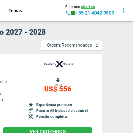
Estamos
abertos
Temas
+55 21 4042 0503
o 2027 - 2028
Ordem: Recomendados
ection
desde
US$ 556
a
le
Experiência premium
Pacote All Included disponível
Pensão completa
VER CRUZEIROS