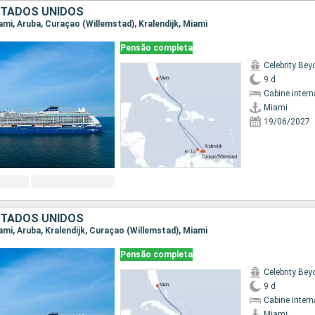
STADOS UNIDOS
iami, Aruba, Curaçao (Willemstad), Kralendijk, Miami
Pensão completa
Celebrity Be
9 d
Cabine intern
Miami
19/06/2027
STADOS UNIDOS
iami, Aruba, Kralendijk, Curaçao (Willemstad), Miami
Pensão completa
Celebrity Be
9 d
Cabine intern
Miami