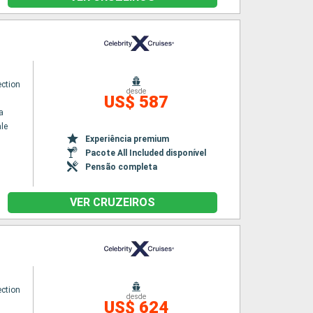
ection
desde
US$ 587
a
le
Experiência premium
Pacote All Included disponível
Pensão completa
VER CRUZEIROS
ection
desde
US$ 624