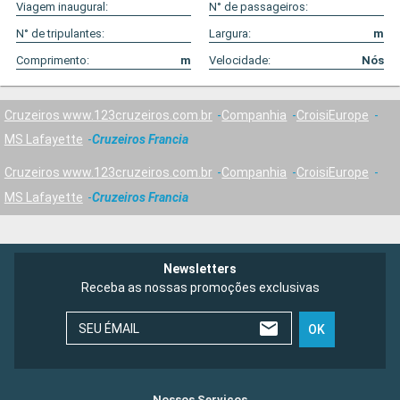
Viagem inaugural:
N° de passageiros:
N° de tripulantes:
Largura:
m
Comprimento:
m
Velocidade:
Nós
Cruzeiros www.123cruzeiros.com.br
Companhia
CroisiEurope
MS Lafayette
Cruzeiros Francia
Cruzeiros www.123cruzeiros.com.br
Companhia
CroisiEurope
MS Lafayette
Cruzeiros Francia
Newsletters
Receba as nossas promoções exclusivas
SEU ÉMAIL
OK
Nossos Serviços