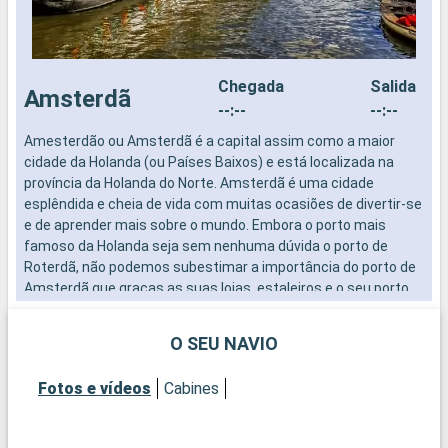
Chegada
Salida
Amsterdã
--:--
--:--
Amesterdão ou Amsterdã é a capital assim como a maior
A
cidade da Holanda (ou Países Baixos) e está localizada na
c
província da Holanda do Norte. Amsterdã é uma cidade
p
esplêndida e cheia de vida com muitas ocasiões de divertir-se
e
e de aprender mais sobre o mundo. Embora o porto mais
e
famoso da Holanda seja sem nenhuma dúvida o porto de
f
Roterdã, não podemos subestimar a importância do porto de
R
Amsterdã que graças as suas lojas, estaleiros e o seu porto
A
para passageiros que é uma fonte inesgotável de empregos
p
para a população da cidade. Em volta do porto desenvolveu-se
p
O SEU NAVIO
o centro mais tradicional desta cidade que é delimitada por
o
todos os lados pela água. Amsterdã é famosa pela sua
t
Fotos e vídeos
Cabines
atmosfera especifica... Os museus, os monumentos, os
a
mercados e as outras atrações turísticas encontram-se a
m
uma pequena distância uns dos outros. As compras baratas e
u