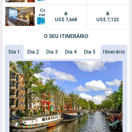
cabines
Cabine
varanda
Outras
US$ 7,668
US$ 7,122
cabines
O SEU ITINERÁRIO
Dia 1
Dia 2
Dia 3
Dia 4
Dia 5
Dia 6
Itinerário
Dia 