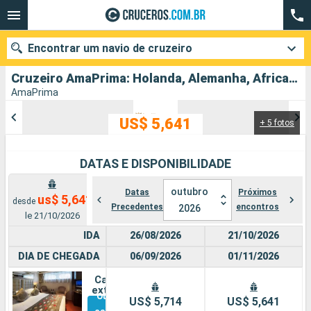
Encontrar um navio de cruzeiro
Cruzeiro AmaPrima: Holanda, Alemanha, Africa do Sul, Francia, Suíço partindo de Amsterdã
AmaPrima
US$ 5,641
+ 5 fotos
Quando ir?
Data de partida
DATAS E DISPONIBILIDADE
Cidades
Companhias
outubro
Datas
Próximos
us$ 5,641
desde
Precedentes
encontros
2026
le 21/10/2026
Pesquisar
IDA
26/08/2026
21/10/2026
DIA DE CHEGADA
06/09/2026
01/11/2026
Cabine
externa
Outras
US$ 5,714
US$ 5,641