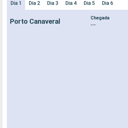
Dia 1
Dia 2
Dia 3
Dia 4
Dia 5
Dia 6
Chegada
Porto Canaveral
---