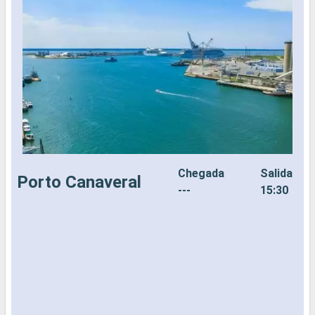
Chegada
Salida
Porto Canaveral
---
15:30
C
é
2
i
S
e
d
v