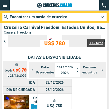
Encontrar um navio de cruzeiro
Cruzeiro Carnival Freedom: Estados Unidos, Bahamas partindo de Porto Canaveral
Carnival Freedom
US$ 780
+ 62 fotos
Quando ir?
Data de partida
DATAS E DISPONIBILIDADE
Cidades
Companhias
dezembro
Datas
Próximos
us$ 780
desde
Precedentes
encontros
2026
le 23/12/2026
Pesquisar
IDA
23/12/2026
DIA DE CHEGADA
28/12/2026
Cabine
interna
Outras
US$ 780