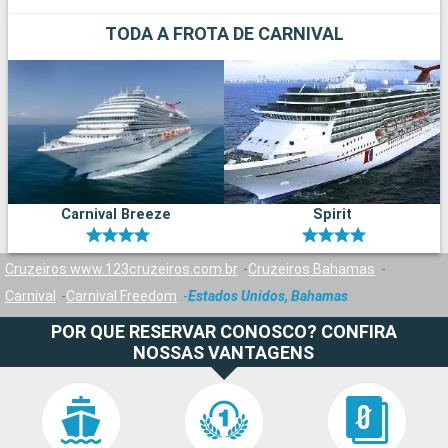
TODA A FROTA DE CARNIVAL
Carnival Breeze
Spirit
Cruzeiros www.123cruzeiros.com.br
Cruzeiros Bahamas
Carnival
Carnival Freedom
Estados Unidos, Bahamas
POR QUE RESERVAR CONOSCO? CONFIRA
NOSSAS VANTAGENS