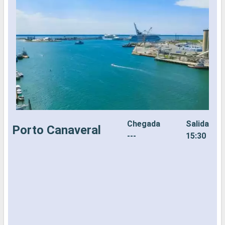
Chegada
Salida
Porto Canaveral
---
15:30
C
é
2
i
S
e
d
v