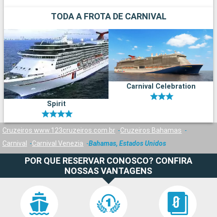
TODA A FROTA DE CARNIVAL
Carnival Celebration
Spirit
Cruzeiros www.123cruzeiros.com.br
Cruzeiros Bahamas
Carnival
Carnival Venezia
Bahamas, Estados Unidos
POR QUE RESERVAR CONOSCO? CONFIRA
NOSSAS VANTAGENS