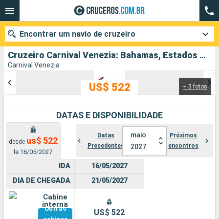
Encontrar um navio de cruzeiro
Cruzeiro Carnival Venezia: Bahamas, Estados Unidos partindo de Porto Canaveral
Carnival Venezia
US$ 522
+ 5 fotos
Quando ir?
Data de partida
DATAS E DISPONIBILIDADE
Cidades
Companhias
maio
Datas
Próximos
us$ 522
desde
Precedentes
encontros
2027
le 16/05/2027
Pesquisar
IDA
16/05/2027
DIA DE CHEGADA
21/05/2027
Cabine
interna
Outras
US$ 522