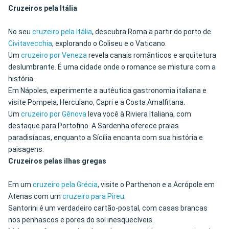
Cruzeiros pela Itália
No seu
cruzeiro pela Itália
, descubra Roma a partir do porto de
Civitavecchia
, explorando o Coliseu e o Vaticano.
Um
cruzeiro por Veneza
revela canais românticos e arquitetura
deslumbrante. É uma cidade onde o romance se mistura com a
história.
Em Nápoles, experimente a autêutica gastronomia italiana e
visite Pompeia, Herculano, Capri e a Costa Amalfitana.
Um
cruzeiro por Gênova
leva você à Riviera Italiana, com
destaque para Portofino. A Sardenha oferece praias
paradisíacas, enquanto a Sícília encanta com sua história e
paisagens.
Cruzeiros pelas ilhas gregas
Em um
cruzeiro pela Grécia
, visite o Parthenon e a Acrópole em
Atenas com um
cruzeiro para Pireu
.
Santorini é um verdadeiro cartão-postal, com casas brancas
nos penhascos e pores do sol inesquecíveis.