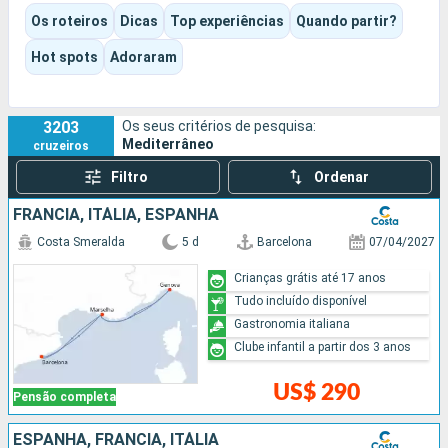
Consoante o itiner?rio e o navio escolhidos, a experi?ncia pode
Os roteiros
Dicas
Top experiências
Quando partir?
ser cultural, gastron?mica, balnear ou decididamente
orientada para o entretenimento. Piscinas, espet?culos,
Hot spots
Adoraram
anima??o, momentos de descanso ou visitas a grandes
atra??es: cada um pode encontrar o seu pr?prio ritmo.
3203
Os seus critérios de pesquisa:
Mediterrâneo
cruzeiros
Filtro
Ordenar
FRANCIA, ITÁLIA, ESPANHA
Costa Smeralda
5 d
Barcelona
07/04/2027
Crianças grátis até 17 anos
Tudo incluído disponível
Gastronomia italiana
Clube infantil a partir dos 3 anos
US$ 290
Pensão completa
ESPANHA, FRANCIA, ITÁLIA