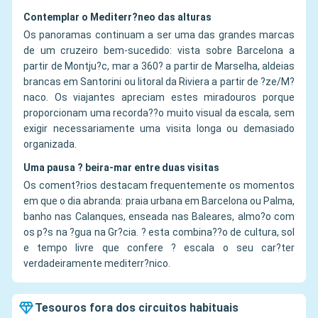
Contemplar o Mediterr?neo das alturas
Os panoramas continuam a ser uma das grandes marcas
de um cruzeiro bem-sucedido: vista sobre Barcelona a
partir de Montju?c, mar a 360? a partir de Marselha, aldeias
brancas em Santorini ou litoral da Riviera a partir de ?ze/M?
naco. Os viajantes apreciam estes miradouros porque
proporcionam uma recorda??o muito visual da escala, sem
exigir necessariamente uma visita longa ou demasiado
organizada.
Uma pausa ? beira-mar entre duas visitas
Os coment?rios destacam frequentemente os momentos
em que o dia abranda: praia urbana em Barcelona ou Palma,
banho nas Calanques, enseada nas Baleares, almo?o com
os p?s na ?gua na Gr?cia. ? esta combina??o de cultura, sol
e tempo livre que confere ? escala o seu car?ter
verdadeiramente mediterr?nico.
Tesouros fora dos circuitos habituais