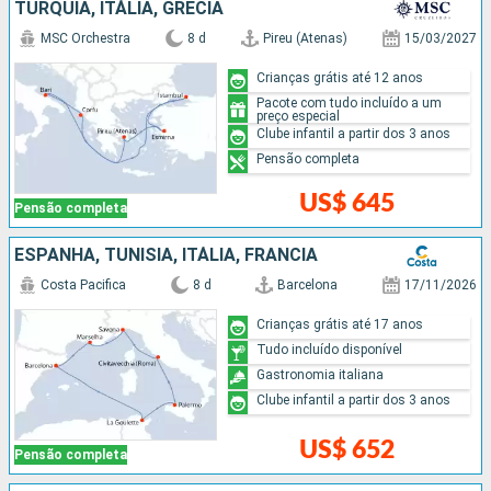
TURQUIA, ITÁLIA, GRÉCIA
MSC Orchestra
8 d
Pireu (Atenas)
15/03/2027
Crianças grátis até 12 anos
Pacote com tudo incluído a um
preço especial
Clube infantil a partir dos 3 anos
Pensão completa
US$ 645
Pensão completa
ESPANHA, TUNÍSIA, ITÁLIA, FRANCIA
Costa Pacifica
8 d
Barcelona
17/11/2026
Crianças grátis até 17 anos
Tudo incluído disponível
Gastronomia italiana
Clube infantil a partir dos 3 anos
US$ 652
Pensão completa