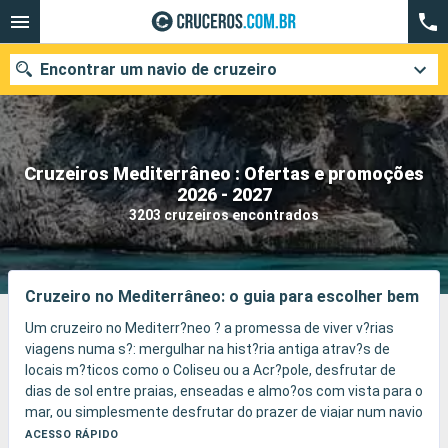
Encontrar um navio de cruzeiro
Cruzeiros Mediterrâneo : Ofertas e promoções
Quando ir?
2026 - 2027
3203 cruzeiros encontrados
Data de partida
Cidades
Companhias
Cruzeiro no Mediterrâneo: o guia para escolher bem
Pesquisar
Um cruzeiro no Mediterr?neo ? a promessa de viver v?rias
viagens numa s?: mergulhar na hist?ria antiga atrav?s de
locais m?ticos como o Coliseu ou a Acr?pole, desfrutar de
dias de sol entre praias, enseadas e almo?os com vista para o
mar, ou simplesmente desfrutar do prazer de viajar num navio
pensado para toda a fam?lia.
ACESSO RÁPIDO