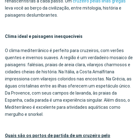
renascentistas a cada passo. Um
cruzeiro pelas ilhas gregas
leva você ao berço da civilização, entre mitologia, história e
paisagens deslumbrantes.
Clima ideal e paisagens inesquecíveis
O clima mediterrânico é perfeito para cruzeiros, com verões
quentes e invernos suaves. A região é um verdadeiro mosaico de
paisagens: falésias, praias de areia clara, vilarejos charmosos e
cidades cheias de história. Na Itália, a Costa Amalfitana
impressiona com vilarejos coloridos nas encostas. Na Grécia, as
águas cristalinas entre as ilhas oferecem um espetáculo único.
Da Provence, com seus campos de lavanda, às praias da
Espanha, cada parada é uma experiência singular. Além disso, o
Mediterrâneo é excelente para atividades aquáticas como
mergulho e snorkel.
Quais são os portos de partida de um cruzeiro pelo