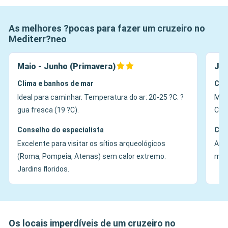
As melhores ?pocas para fazer um cruzeiro no
Mediterr?neo
Maio - Junho (Primavera)
Jul
Clima e banhos de mar
Cli
Ideal para caminhar. Temperatura do ar: 20-25 ?C. ?
Muit
gua fresca (19 ?C).
C+. 
Conselho do especialista
Con
Excelente para visitar os sítios arqueológicos
Ambi
(Roma, Pompeia, Atenas) sem calor extremo.
manh
Jardins floridos.
Os locais imperdíveis de um cruzeiro no