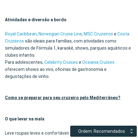
Atividades e diversão a bordo
Royal Caribbean
,
Norwegian Cruise Line
,
MSC Cruzeiros
e
Costa
Cruzeiros
são ideais para famílias, com atividades como
simuladores de Fórmula 1, karaokê, shows, parques aquáticos e
clubes infantis.
Para adolescentes,
Celebrity Cruises
e
Oceania Cruises
oferecem shows ao vivo, oficinas de gastronomia e
degustações de vinho.
Como se preparar para seu cruzeiro pelo Mediterrâneo?
O que levar na mala
Ordem: Recomendados
Leve roupas leves e confortáveis para o dia, e roupas casuais