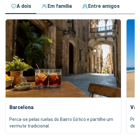
A dois
Em família
Entre amigos
Barcelona
Val
Perca-se pelas ruelas do Bairro Gótico e partilhe um
Prov
vermute tradicional.
de M