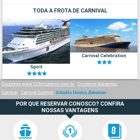
TODA A FROTA DE CARNIVAL
Carnival Celebration
Spirit
Cruzeiros www.123cruzeiros.com.br
Cruzeiros Bahamas
Carnival
Carnival Sunrise
Estados Unidos, Bahamas
POR QUE RESERVAR CONOSCO? CONFIRA
NOSSAS VANTAGENS