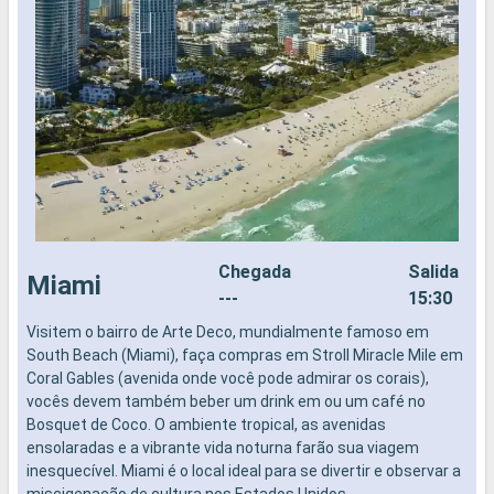
Chegada
Salida
Miami
---
15:30
Visitem o bairro de Arte Deco, mundialmente famoso em
N
South Beach (Miami), faça compras em Stroll Miracle Mile em
B
Coral Gables (avenida onde você pode admirar os corais),
P
vocês devem também beber um drink em ou um café no
v
Bosquet de Coco. O ambiente tropical, as avenidas
c
ensolaradas e a vibrante vida noturna farão sua viagem
c
inesquecível. Miami é o local ideal para se divertir e observar a
h
miscigenação de cultura nos Estados Unidos.
a