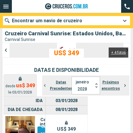
Encontrar um navio de cruzeiro
Cruzeiro Carnival Sunrise: Estados Unidos, Bahamas partindo de Miami
Carnival Sunrise
US$ 349
+ 4 fotos
Quando ir?
Data de partida
DATAS E DISPONIBILIDADE
Cidades
Companhias
janeiro
Datas
Próximos
us$ 349
desde
Precedentes
encontros
2028
le 03/01/2028
Pesquisar
IDA
03/01/2028
DIA DE CHEGADA
08/01/2028
Cabine
interna
Outras
US$ 349