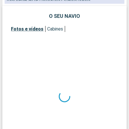
R
i
O SEU NAVIO
m
d
Fotos e vídeos
Cabines