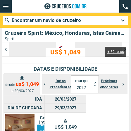
Encontrar um navio de cruzeiro
Cruzeiro Spirit: México, Honduras, Islas Caimán, Jamaica, Estados Unidos partindo de Mobile
Spirit
US$ 1,049
+ 32 fotos
Quando ir?
Data de partida
DATAS E DISPONIBILIDADE
Cidades
Companhias
março
Datas
Próximos
us$ 1,049
desde
Precedentes
encontros
2027
le 20/03/2027
Pesquisar
IDA
20/03/2027
DIA DE CHEGADA
29/03/2027
Cabine
interna
Outras
US$ 1,049