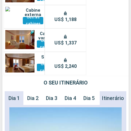
cabines
Cabine
externa
Outras
US$ 1,188
cabines
Cabine
varanda
Outras
US$ 1,337
cabines
Suíte
Outras
US$ 2,240
cabines
O SEU ITINERÁRIO
Dia 1
Dia 2
Dia 3
Dia 4
Dia 5
Dia 6
Itinerário
Dia 