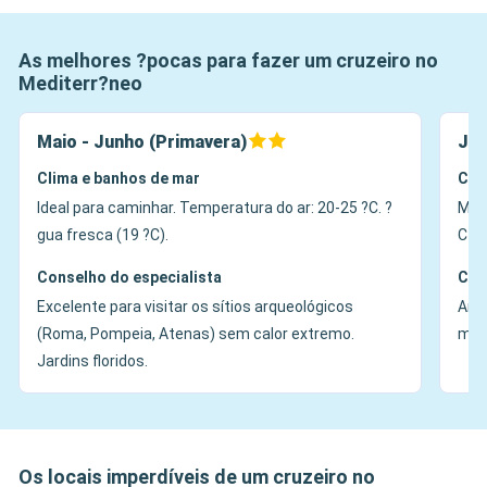
As melhores ?pocas para fazer um cruzeiro no
Mediterr?neo
Maio - Junho (Primavera)
Jul
Clima e banhos de mar
Cli
Ideal para caminhar. Temperatura do ar: 20-25 ?C. ?
Muit
gua fresca (19 ?C).
C+. 
Conselho do especialista
Con
Excelente para visitar os sítios arqueológicos
Ambi
(Roma, Pompeia, Atenas) sem calor extremo.
manh
Jardins floridos.
Os locais imperdíveis de um cruzeiro no