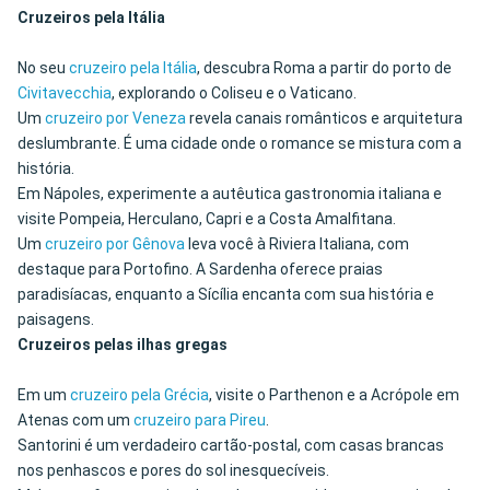
Cruzeiros pela Itália
No seu
cruzeiro pela Itália
, descubra Roma a partir do porto de
Civitavecchia
, explorando o Coliseu e o Vaticano.
Um
cruzeiro por Veneza
revela canais românticos e arquitetura
deslumbrante. É uma cidade onde o romance se mistura com a
história.
Em Nápoles, experimente a autêutica gastronomia italiana e
visite Pompeia, Herculano, Capri e a Costa Amalfitana.
Um
cruzeiro por Gênova
leva você à Riviera Italiana, com
destaque para Portofino. A Sardenha oferece praias
paradisíacas, enquanto a Sícília encanta com sua história e
paisagens.
Cruzeiros pelas ilhas gregas
Em um
cruzeiro pela Grécia
, visite o Parthenon e a Acrópole em
Atenas com um
cruzeiro para Pireu
.
Santorini é um verdadeiro cartão-postal, com casas brancas
nos penhascos e pores do sol inesquecíveis.