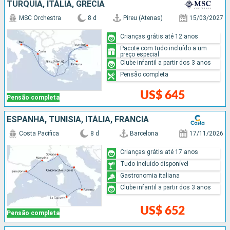
TURQUIA, ITÁLIA, GRÉCIA
MSC Orchestra
8 d
Pireu (Atenas)
15/03/2027
Crianças grátis até 12 anos
Pacote com tudo incluído a um
preço especial
Clube infantil a partir dos 3 anos
Pensão completa
US$ 645
Pensão completa
ESPANHA, TUNÍSIA, ITÁLIA, FRANCIA
Costa Pacifica
8 d
Barcelona
17/11/2026
Crianças grátis até 17 anos
Tudo incluído disponível
Gastronomia italiana
Clube infantil a partir dos 3 anos
US$ 652
Pensão completa