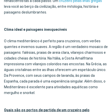
renascentistas a cada passo. Um
cruzeiro pelas ilhas gregas
leva você ao berço da civilização, entre mitologia, história e
paisagens deslumbrantes.
Clima ideal e paisagens inesquecíveis
O clima mediterrânico é perfeito para cruzeiros, com verões
quentes e invernos suaves. A região é um verdadeiro mosaico de
paisagens: falésias, praias de areia clara, vilarejos charmosos e
cidades cheias de história. Na Itália, a Costa Amalfitana
impressiona com vilarejos coloridos nas encostas. Na Grécia, as
águas cristalinas entre as ilhas oferecem um espetáculo único.
Da Provence, com seus campos de lavanda, às praias da
Espanha, cada parada é uma experiência singular. Além disso, o
Mediterrâneo é excelente para atividades aquáticas como
mergulho e snorkel.
Quais são os portos de partida de um cruzeiro pelo