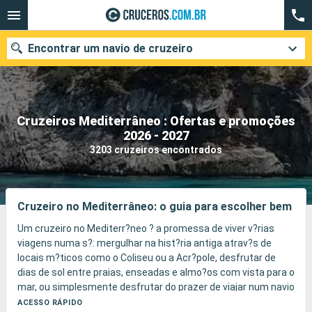
Encontrar um navio de cruzeiro
Cruzeiros Mediterrâneo : Ofertas e promoções
Quando ir?
2026 - 2027
3203 cruzeiros encontrados
Data de partida
Cidades
Companhias
Cruzeiro no Mediterrâneo: o guia para escolher bem
Pesquisar
Um cruzeiro no Mediterr?neo ? a promessa de viver v?rias
viagens numa s?: mergulhar na hist?ria antiga atrav?s de
locais m?ticos como o Coliseu ou a Acr?pole, desfrutar de
dias de sol entre praias, enseadas e almo?os com vista para o
mar, ou simplesmente desfrutar do prazer de viajar num navio
pensado para toda a fam?lia.
ACESSO RÁPIDO