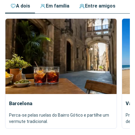
A dois
Em família
Entre amigos
Barcelona
Val
Perca-se pelas ruelas do Bairro Gótico e partilhe um
Prov
vermute tradicional.
de M