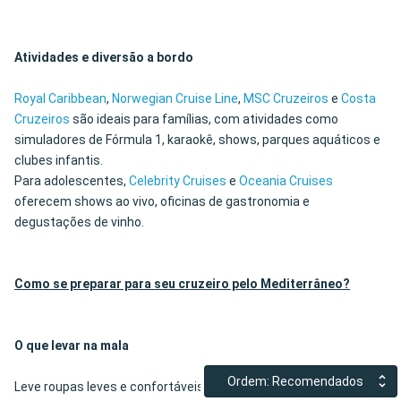
Atividades e diversão a bordo
Royal Caribbean
,
Norwegian Cruise Line
,
MSC Cruzeiros
e
Costa
Cruzeiros
são ideais para famílias, com atividades como
simuladores de Fórmula 1, karaokê, shows, parques aquáticos e
clubes infantis.
Para adolescentes,
Celebrity Cruises
e
Oceania Cruises
oferecem shows ao vivo, oficinas de gastronomia e
degustações de vinho.
Como se preparar para seu cruzeiro pelo Mediterrâneo?
O que levar na mala
Ordem: Recomendados
Leve roupas leves e confortáveis para o dia, e roupas casuais