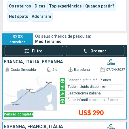
Consoante o itiner?rio e o navio escolhidos, a experi?ncia pode
Os roteiros
Dicas
Top experiências
Quando partir?
ser cultural, gastron?mica, balnear ou decididamente
orientada para o entretenimento. Piscinas, espet?culos,
Hot spots
Adoraram
anima??o, momentos de descanso ou visitas a grandes
atra??es: cada um pode encontrar o seu pr?prio ritmo.
3203
Os seus critérios de pesquisa:
Mediterrâneo
cruzeiros
Filtro
Ordenar
FRANCIA, ITÁLIA, ESPANHA
Costa Smeralda
5 d
Barcelona
07/04/2027
Crianças grátis até 17 anos
Tudo incluído disponível
Gastronomia italiana
Clube infantil a partir dos 3 anos
US$ 290
Pensão completa
ESPANHA, FRANCIA, ITÁLIA