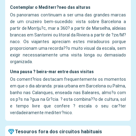
Contemplar o Mediterr?neo das alturas
Os panoramas continuam a ser uma das grandes marcas
de um cruzeiro bem-sucedido: vista sobre Barcelona a
partir de Montju?c, mar a 360? a partir de Marselha, aldeias
brancas em Santorini ou litoral da Riviera a partir de ?ze/M?
naco. Os viajantes apreciam estes miradouros porque
proporcionam uma recorda??o muito visual da escala, sem
exigir necessariamente uma visita longa ou demasiado
organizada.
Uma pausa ? beira-mar entre duas visitas
Os coment?rios destacam frequentemente os momentos
em que o dia abranda: praia urbana em Barcelona ou Palma,
banho nas Calanques, enseada nas Baleares, almo?o com
os p?s na ?gua na Gr?cia. ? esta combina??o de cultura, sol
e tempo livre que confere ? escala o seu car?ter
verdadeiramente mediterr?nico.
Tesouros fora dos circuitos habituais