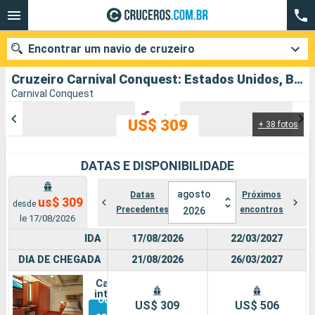
Encontrar um navio de cruzeiro
Cruzeiro Carnival Conquest: Estados Unidos, Bahamas partindo de Miami
Carnival Conquest
US$ 309
+ 38 fotos
Quando ir?
Data de partida
DATAS E DISPONIBILIDADE
Cidades
Companhias
agosto
Datas
Próximos
us$ 309
desde
Precedentes
encontros
2026
le 17/08/2026
Pesquisar
IDA
17/08/2026
22/03/2027
DIA DE CHEGADA
21/08/2026
26/03/2027
Cabine
interna
Outras
US$ 309
US$ 506