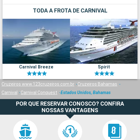
TODA A FROTA DE CARNIVAL
Carnival Breeze
Spirit
Cruzeiros www.123cruzeiros.com.br
Cruzeiros Bahamas
Carnival
Carnival Conquest
Estados Unidos, Bahamas
POR QUE RESERVAR CONOSCO? CONFIRA
NOSSAS VANTAGENS