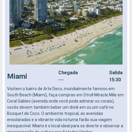
Chegada
Salida
Miami
---
15:30
Visitem o bairro de Arte Deco, mundialmente famoso em
C
South Beach (Miami), faça compras em Stroll Miracle Mile em
é
Coral Gables (avenida onde você pode admirar os corais),
2
vocês devem também beber um drink em ou um café no
i
Bosquet de Coco. O ambiente tropical, as avenidas
S
ensolaradas e a vibrante vida noturna farão sua viagem
e
inesquecível. Miami é o local ideal para se divertir e observar a
d
miscigenação de cultura nos Estados Unidos.
v