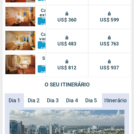
cabines
Cabine
externa
Outras
US$ 360
US$ 599
cabines
Cabine
varanda
Outras
US$ 483
US$ 763
cabines
Suíte
Outras
US$ 812
US$ 937
cabines
O SEU ITINERÁRIO
Dia 1
Dia 2
Dia 3
Dia 4
Dia 5
Itinerário