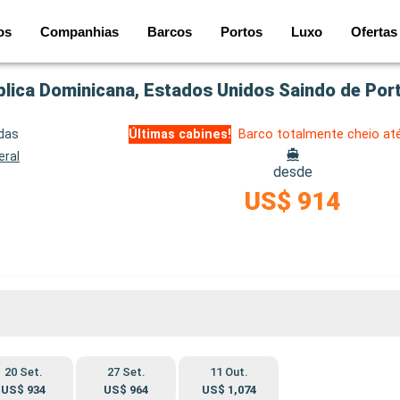
os
Companhias
Barcos
Portos
Luxo
Ofertas
lica Dominicana, Estados Unidos Saindo de Por
idas
Últimas cabines!
Barco totalmente cheio at
eral
desde
US$ 914
20 Set.
27 Set.
11 Out.
US$ 934
US$ 964
US$ 1,074