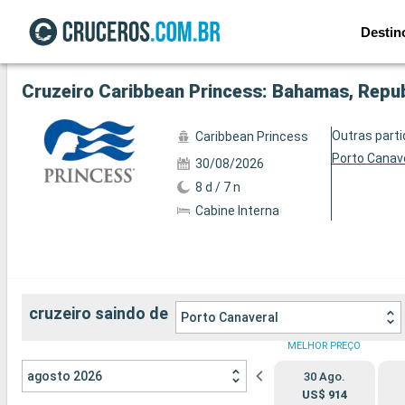
Destin
Ver a 45 fotos
Cruzeiro Caribbean Princess: Bahamas, Repub
Outras part
Caribbean Princess
Porto Canav
30/08/2026
8 d / 7 n
Cabine Interna
cruzeiro saindo de
Porto Canaveral
MELHOR PREÇO
agosto 2026
30 Ago.
US$ 914