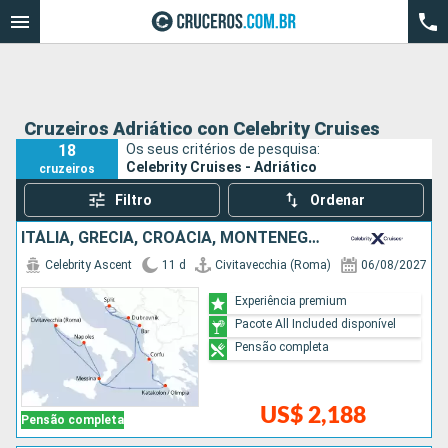
Cruzeiros Adriático con Celebrity Cruises
18
Os seus critérios de pesquisa:
Celebrity Cruises - Adriático
cruzeiros
Filtro
Ordenar
ITÁLIA, GRÉCIA, CROÁCIA, MONTENEGRO
Celebrity Ascent
11 d
Civitavecchia (Roma)
06/08/2027
Experiência premium
Pacote All Included disponível
Pensão completa
US$ 2,188
Pensão completa