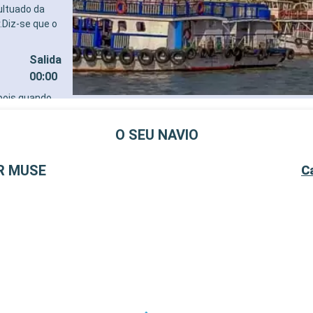
ultuado da
.Diz-se que o
Salida
00:00
 pois quando
e: praias de
arrozais,
O SEU NAVIO
fica e
 possui cerca
R MUSE
C
antigo e o
Salida
19:00
Salida
18:00
Salida