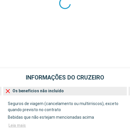
00:00
huket é a maior
inas verdes, e
lindas praias
s naturais e
Salida
19:00
 de 104 ilhas
ia. Os amantes
egetação
descritíveis.
INFORMAÇÕES DO CRUZEIRO
Salida
Os benefícios não incluído
18:00
enínsula
Seguros de viagem (cancelamento ou multirriscos), exceto
stado do país
quando previsto no contrato
Town
Bebidas que não estejam mencionadas acima
Salida
Leia mais
18:00