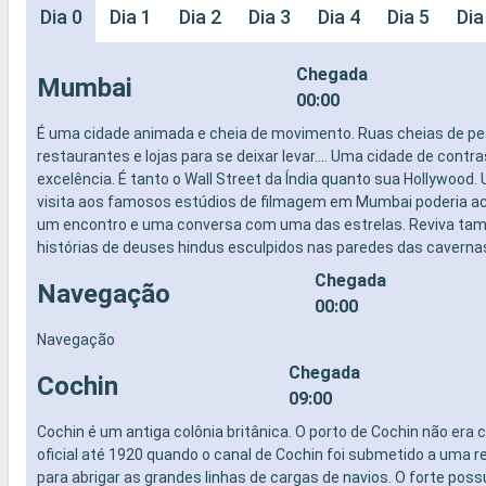
Dia 0
Dia 1
Dia 2
Dia 3
Dia 4
Dia 5
Dia
Chegada
Mumbai
00:00
É uma cidade animada e cheia de movimento. Ruas cheias de p
restaurantes e lojas para se deixar levar.... Uma cidade de contr
excelência. É tanto o Wall Street da Índia quanto sua Hollywood
visita aos famosos estúdios de filmagem em Mumbai poderia a
um encontro e uma conversa com uma das estrelas. Reviva ta
histórias de deuses hindus esculpidos nas paredes das cavernas
Chegada
Navegação
00:00
Navegação
Chegada
Cochin
09:00
Cochin é um antiga colônia britânica. O porto de Cochin não era
oficial até 1920 quando o canal de Cochin foi submetido a uma 
para abrigar as grandes linhas de cargas de navios. O forte poss