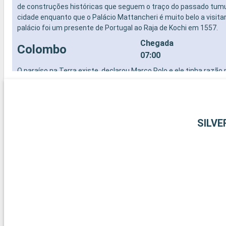
de construções históricas que seguem o traço do passado tum
cidade enquanto que o Palácio Mattancheri é muito belo a visitar
palácio foi um presente de Portugal ao Raja de Kochi em 1557.
Chegada
Colombo
07:00
O paraíso na Terra existe, declarou Marco Polo e ele tinha razão
visitamos esta ilha magica as imagens vem rapidamente à ment
beleza incomparáveis, elefantes, selvas, ventiladores, sorrisos, 
templos, arco-iris, palmeiras e muito mais... Uma natureza magni
abundante, pessoas bonitas, generosas e acolhedoras. Colombo
SILVE
de 2 milhões de habitantes e é a capital do porto do Sri Lanka. O 
moderno convivem em harmonia
Chegada
Hambantota
04:00
Chegada
Trincomalee
07:00
Chegada
Phuket