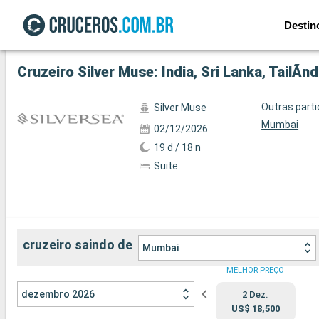
Destin
Ver a 53 fotos
Cruzeiro Silver Muse: India, Sri Lanka, TailÃ
Outras part
Silver Muse
Mumbai
02/12/2026
19 d / 18 n
Suite
cruzeiro saindo de
Mumbai
MELHOR PREÇO
dezembro 2026
2 Dez.
US$ 18,500