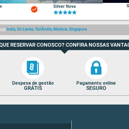
S
w
Silver Nova
Muse
India, Sri Lanka, TailÃndia, Malásia, Singapura
 QUE RESERVAR CONOSCO? CONFIRA NOSSAS VANTA
Despesa de gestão
Pagamento online
GRÁTIS
SEGURO