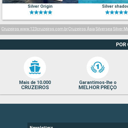
Silver Origin
Silver shado
Cruzeiros www.123cruzeiros.com.br
Cruzeiros Ásia
Silversea
Silver 
POR
Mais de 10.000
Garantimos-lhe o
CRUZEIROS
MELHOR PREÇO
Newsletters