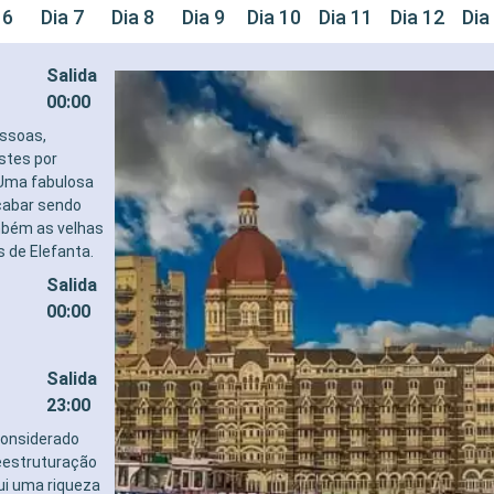
 6
Dia 7
Dia 8
Dia 9
Dia 10
Dia 11
Dia 12
Dia
Salida
00:00
essoas,
astes por
. Uma fabulosa
cabar sendo
mbém as velhas
 de Elefanta.
Salida
00:00
Salida
23:00
 considerado
reestruturação
ui uma riqueza