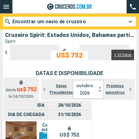
Encontrar um navio de cruzeiro
Cruzeiro Spirit: Estados Unidos, Bahamas partindo de Mobile
Spirit
US$ 752
+ 32 fotos
Quando ir?
Data de partida
DATAS E DISPONIBILIDADE
Cidades
Companhias
outubro
Datas
Próximos
us$ 752
desde
Precedentes
encontros
2026
le 24/10/2026
Pesquisar
IDA
24/10/2026
DIA DE CHEGADA
31/10/2026
Cabine
interna
Outras
US$ 752