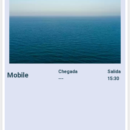
Chegada
Salida
Mobile
---
15:30
N