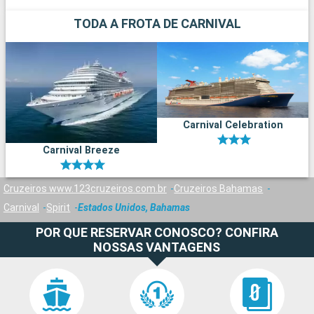
TODA A FROTA DE CARNIVAL
Carnival Celebration
Carnival Breeze
Cruzeiros www.123cruzeiros.com.br
Cruzeiros Bahamas
Carnival
Spirit
Estados Unidos, Bahamas
POR QUE RESERVAR CONOSCO? CONFIRA
NOSSAS VANTAGENS