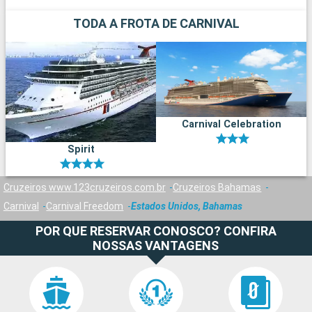
TODA A FROTA DE CARNIVAL
Carnival Celebration
Spirit
Cruzeiros www.123cruzeiros.com.br
Cruzeiros Bahamas
Carnival
Carnival Freedom
Estados Unidos, Bahamas
POR QUE RESERVAR CONOSCO? CONFIRA
NOSSAS VANTAGENS