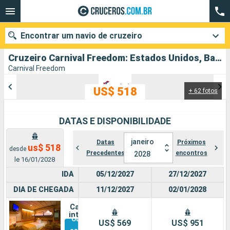
Encontrar um navio de cruzeiro
Cruzeiro Carnival Freedom: Estados Unidos, Bahamas partindo de Norfolk
Carnival Freedom
US$ 518
+ 62 fotos
Quando ir?
Data de partida
DATAS E DISPONIBILIDADE
Cidades
Companhias
janeiro
Datas
Próximos
us$ 518
desde
Precedentes
encontros
2028
le 16/01/2028
Pesquisar
IDA
05/12/2027
27/12/2027
DIA DE CHEGADA
11/12/2027
02/01/2028
Cabine
interna
Outras
US$ 569
US$ 951