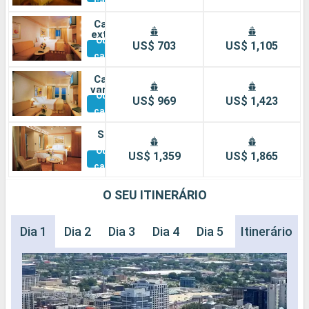
cabines
Cabine
externa
Outras
US$ 703
US$ 1,105
cabines
Cabine
varanda
Outras
US$ 969
US$ 1,423
cabines
Suíte
Outras
US$ 1,359
US$ 1,865
cabines
O SEU ITINERÁRIO
Dia 1
Dia 2
Dia 3
Dia 4
Dia 5
Dia 6
Itinerário
Dia 