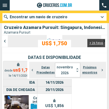
Encontrar um navio de cruzeiro
Cruzeiro Azamara Pursuit: Singapura, Indonesia partindo de Singapura
Azamara Pursuit
US$ 1,750
+ 26 fotos
Quando ir?
Data de partida
DATAS E DISPONIBILIDADE
Cidades
Companhias
novembro
Datas
Próximos
us$ 1,750
desde
Precedentes
encontros
2026
le 14/11/2026
Pesquisar
IDA
14/11/2026
DIA DE CHEGADA
20/11/2026
Cabine
interna
Outras
US$ 1,856