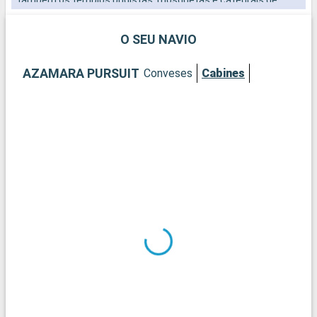
templos hindus, testemunhas da diversidade religiosa do pais.
t
O SEU NAVIO
AZAMARA PURSUIT
Conveses
Cabines