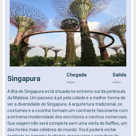
Chegada
Salida
Singapura
--:--
--:--
A ilha de Singapura está situada no extremo sul da península
A
da Malásia. Um passeio à pé pela cidade é a melhor forma de
d
ver a diversidade de Singapura. A arquitetura tradicional, os
v
costumes e a cozinha formam um contraste fascinante com
c
a extrema modernidade dos escritórios e centros comerciais.
a
Sua viagem não será completa sem uma visita do Raffles, um
S
dos hotéis mais célebres do mundo. Você poderá visitar
d
também os templos budistas, mosquetas e catedrais de
t