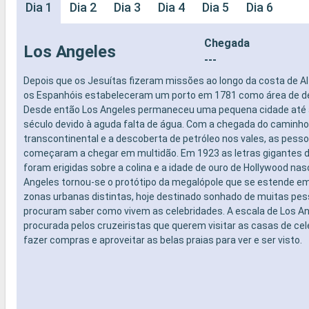
Dia 1
Dia 2
Dia 3
Dia 4
Dia 5
Dia 6
Chegada
Los Angeles
---
Depois que os Jesuítas fizeram missões ao longo da costa de Alt
os Espanhóis estabeleceram um porto em 1781 como área de d
Desde então Los Angeles permaneceu uma pequena cidade até a
século devido à aguda falta de água. Com a chegada do caminho
transcontinental e a descoberta de petróleo nos vales, as pess
começaram a chegar em multidão. Em 1923 as letras gigantes d
foram erigidas sobre a colina e a idade de ouro de Hollywood nas
Angeles tornou-se o protótipo da megalópole que se estende e
zonas urbanas distintas, hoje destinado sonhado de muitas pe
procuram saber como vivem as celebridades. A escala de Los An
procurada pelos cruzeiristas que querem visitar as casas de cel
fazer compras e aproveitar as belas praias para ver e ser visto.