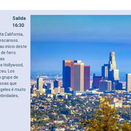
Salida
16:30
a California,
escansos.
o início deste
 de ferro
oas
e Hollywood,
ceu. Los
m grupo de
ssoas que
geles é muito
ebridades,