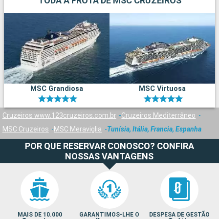
TODA A FROTA DE MSC CRUZEIROS
MSC Grandiosa
MSC Virtuosa
Cruzeiros www.123cruzeiros.com.br
Cruzeiros Mediterrâneo
MSC Cruzeiros
MSC Meraviglia
Tunísia, Itália, Francia, Espanha
POR QUE RESERVAR CONOSCO? CONFIRA
NOSSAS VANTAGENS
MAIS DE 10.000
GARANTIMOS-LHE O
DESPESA DE GESTÃO