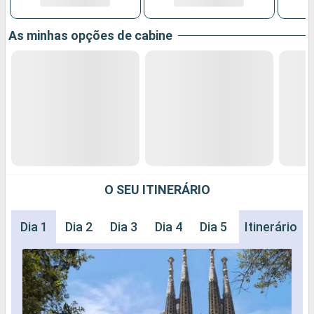
As minhas opções de cabine
O SEU ITINERÁRIO
Dia 1
Dia 2
Dia 3
Dia 4
Dia 5
Dia 6
Itinerário
Dia 