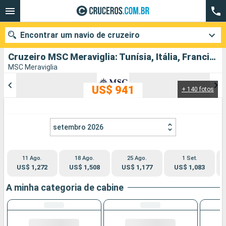
Encontrar um navio de cruzeiro
Cruzeiro MSC Meraviglia: Tunísia, Itália, Francia, Espanha partindo de Barcelona
MSC Meraviglia
US$ 941
+ 140 fotos
Quando ir?
Data de partida
setembro 2026
Cidades
Companhias
11 Ago.
18 Ago.
25 Ago.
1 Set.
Pesquisar
US$ 1,272
US$ 1,508
US$ 1,177
US$ 1,083
A minha categoria de cabine