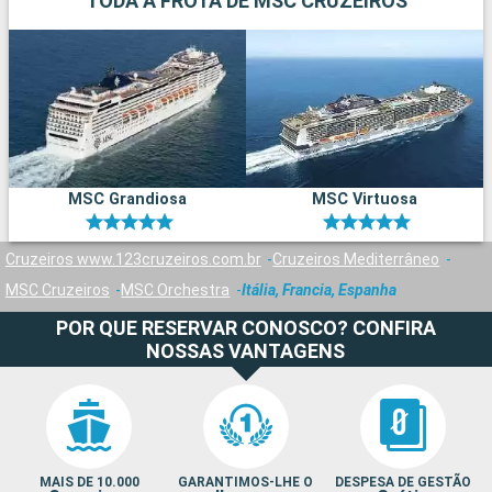
TODA A FROTA DE MSC CRUZEIROS
MSC Grandiosa
MSC Virtuosa
Cruzeiros www.123cruzeiros.com.br
Cruzeiros Mediterrâneo
MSC Cruzeiros
MSC Orchestra
Itália, Francia, Espanha
POR QUE RESERVAR CONOSCO? CONFIRA
NOSSAS VANTAGENS
MAIS DE 10.000
GARANTIMOS-LHE O
DESPESA DE GESTÃO