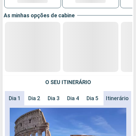
As minhas opções de cabine
O SEU ITINERÁRIO
Dia 1
Dia 2
Dia 3
Dia 4
Dia 5
Dia 6
Itinerário
Dia 