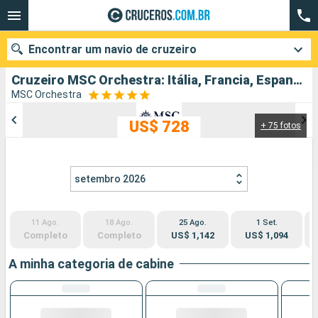
Encontrar um navio de cruzeiro
Cruzeiro MSC Orchestra: Itália, Francia, Espanha partindo de Civitavecchia (Roma)
MSC Orchestra
US$ 728
+ 75 fotos
Quando ir?
Data de partida
setembro 2026
Cidades
Companhias
11 Ago.
18 Ago.
25 Ago.
1 Set.
Pesquisar
Completo
Completo
US$ 1,142
US$ 1,094
A minha categoria de cabine