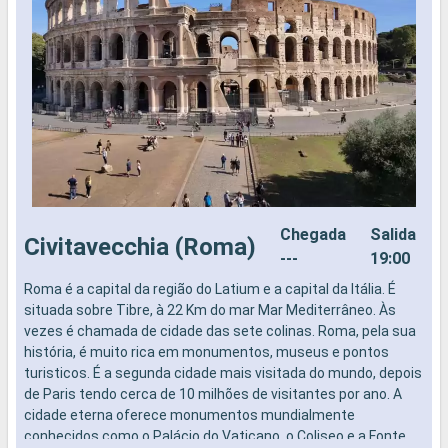
Chegada
Salida
Civitavecchia (Roma)
---
19:00
Roma é a capital da região do Latium e a capital da Itália. É
A
situada sobre Tibre, à 22 Km do mar Mar Mediterrâneo. Às
m
vezes é chamada de cidade das sete colinas. Roma, pela sua
d
história, é muito rica em monumentos, museus e pontos
s
turisticos. É a segunda cidade mais visitada do mundo, depois
e
de Paris tendo cerca de 10 milhões de visitantes por ano. A
L
cidade eterna oferece monumentos mundialmente
a
conhecidos como o Palácio do Vaticano, o Coliseo e a Fonte
d